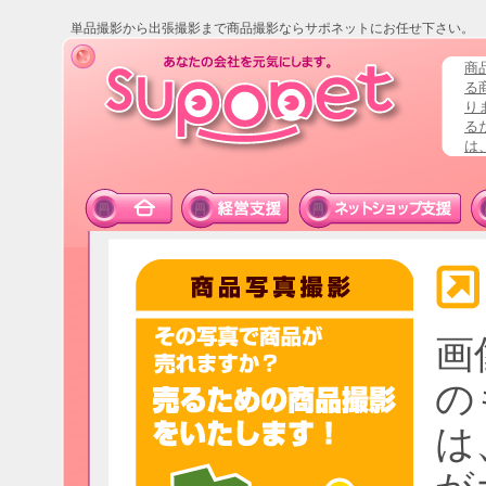
単品撮影から出張撮影まで商品撮影ならサポネットにお任せ下さい。
商
る
り
る
は
画
の
は