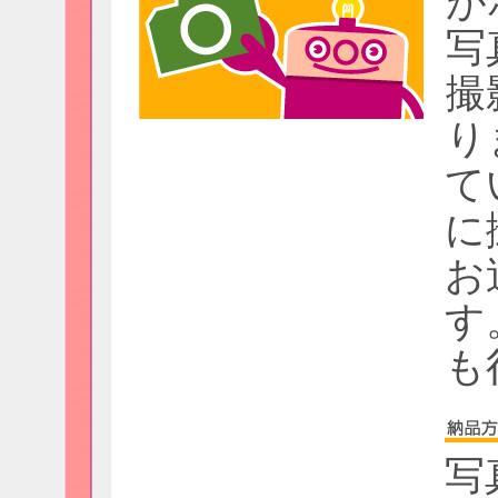
が
写
撮
り
て
に
お
す
も
写