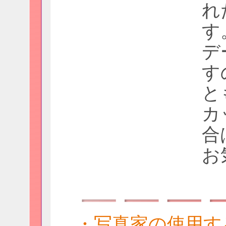
れ
す
デ
す
と
カ
合
お
・写真家の使用す